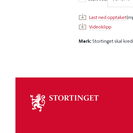
Start ved:
Last ned opptaket
(m
Videoklipp
Merk:
Stortinget skal kred
Om
stortinget