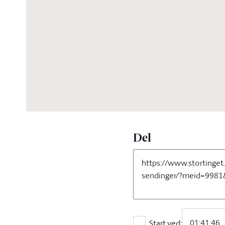
03:54:31
Del
Start ved: