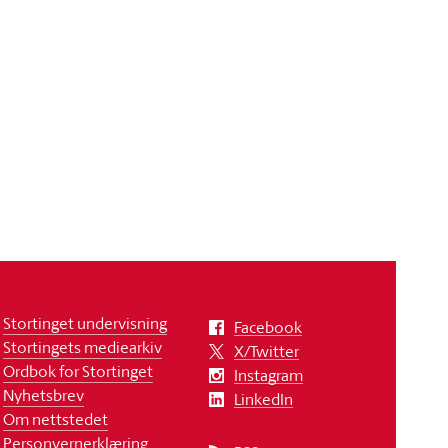
Stortinget undervisning
Facebook
Stortingets mediearkiv
X/Twitter
Ordbok for Stortinget
Instagram
Nyhetsbrev
LinkedIn
Om nettstedet
Personvernerklæring