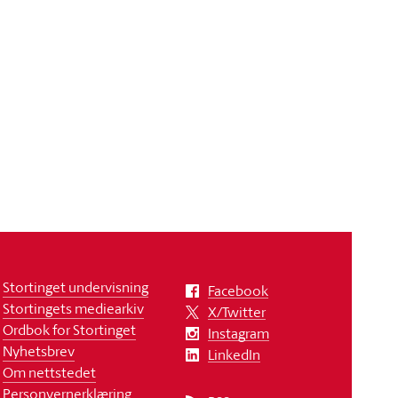
Stortinget undervisning
Facebook
Stortingets mediearkiv
X/Twitter
Ordbok for Stortinget
Instagram
Nyhetsbrev
LinkedIn
Om nettstedet
Personvernerklæring