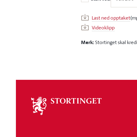
Start ved:
Last ned opptaket
(m
Videoklipp
Merk:
Stortinget skal kred
Om
stortinget