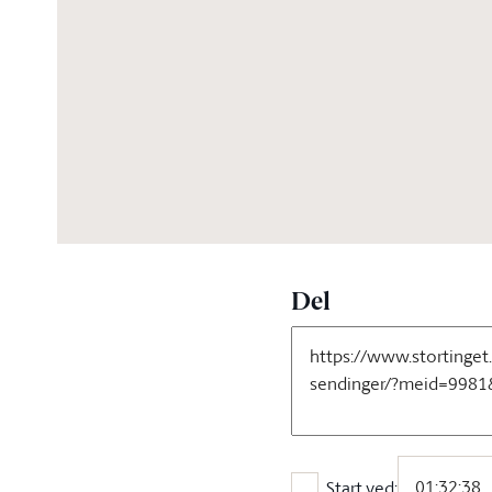
03:54:31
Del
Start ved: