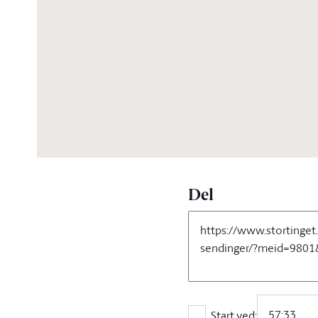
04:27:59
Del
Start ved: