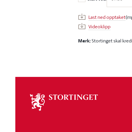
Start ved:
Last ned opptaket
(m
Videoklipp
Merk:
Stortinget skal kred
Om
stortinget