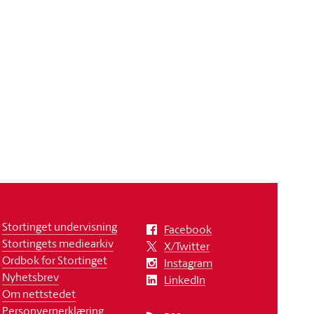
Stortinget undervisning
Facebook
Stortingets mediearkiv
X/Twitter
Ordbok for Stortinget
Instagram
Nyhetsbrev
LinkedIn
Om nettstedet
Personvernerklæring