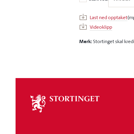
Start ved:
Last ned opptaket
(m
Videoklipp
Merk:
Stortinget skal kred
Om
stortinget