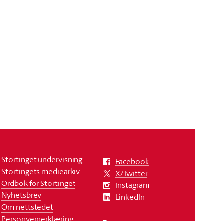
Stortinget undervisning
Facebook
Stortingets mediearkiv
X/Twitter
Ordbok for Stortinget
Instagram
Nyhetsbrev
LinkedIn
Om nettstedet
Personvernerklæring