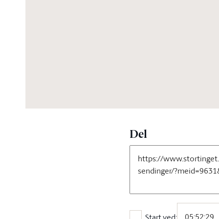
07:01:14
Del
Start ved: