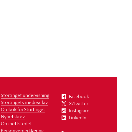
Stortinget undervisning
Facebook
Stortingets mediearkiv
X/Twitter
Ordbok for Stortinget
Instagram
Nyhetsbrev
LinkedIn
Om nettstedet
Personvernerklæring