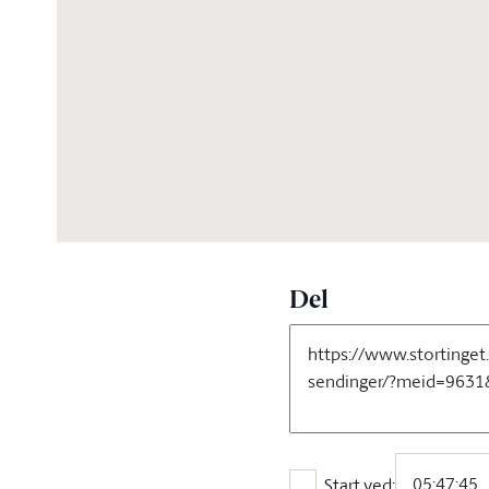
07:01:14
Del
Start ved: