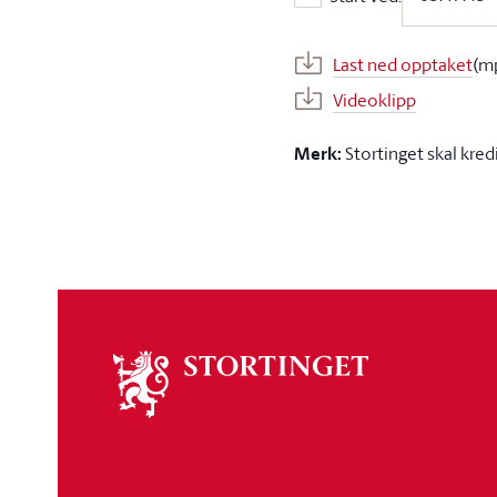
Start ved:
Last ned opptaket
(m
Videoklipp
Merk:
Stortinget skal kred
Om
stortinget