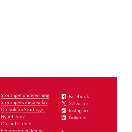
Stortinget undervisning
Facebook
Stortingets mediearkiv
X/Twitter
Ordbok for Stortinget
Instagram
Nyhetsbrev
LinkedIn
Om nettstedet
Personvernerklæring