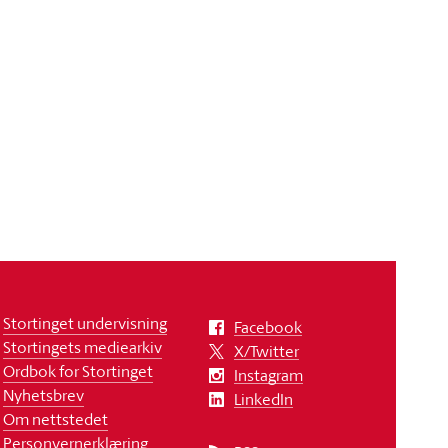
Stortinget undervisning
Facebook
Stortingets mediearkiv
X/Twitter
Ordbok for Stortinget
Instagram
Nyhetsbrev
LinkedIn
Om nettstedet
Personvernerklæring