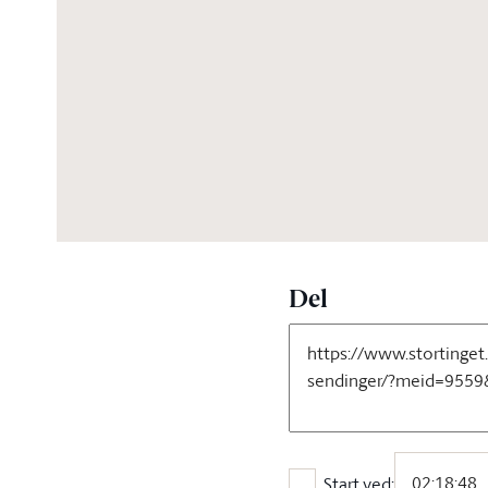
02:57:36
Del
Start ved: