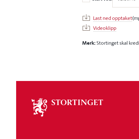
Start ved:
Last ned opptaket
(m
Videoklipp
Merk:
Stortinget skal kred
Om
stortinget