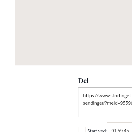
02:57:36
Del
Start ved: