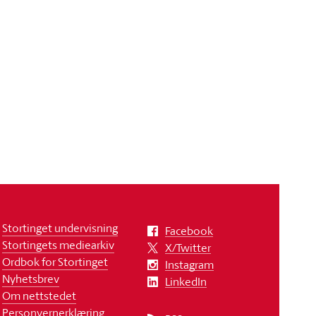
Stortinget undervisning
Facebook
Stortingets mediearkiv
X/Twitter
Ordbok for Stortinget
Instagram
Nyhetsbrev
LinkedIn
Om nettstedet
Personvernerklæring