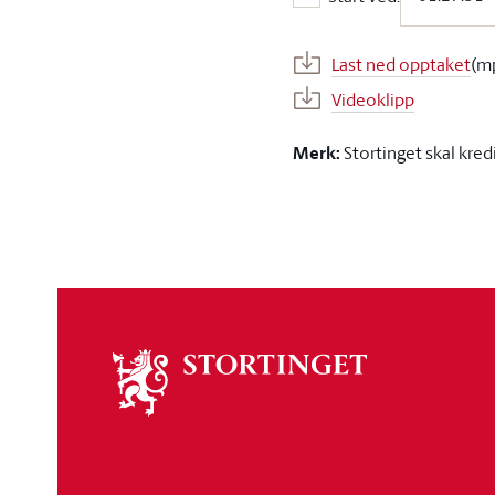
Start ved:
Last ned opptaket
(m
Videoklipp
Merk:
Stortinget skal kred
Om
stortinget