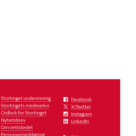
Stortinget undervisning
Facebook
Stortingets mediearkiv
X/Twitter
Ordbok for Stortinget
Instagram
Nyhetsbrev
LinkedIn
Om nettstedet
Personvernerklæring