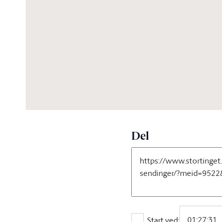
03:20:26
Del
Start ved: