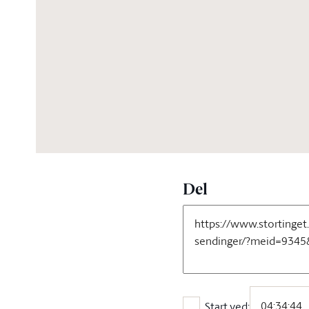
04:56:37
Del
Start ved: