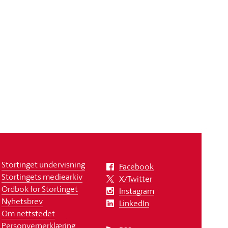
Stortinget undervisning
Facebook
Stortingets mediearkiv
X/Twitter
Ordbok for Stortinget
Instagram
Nyhetsbrev
LinkedIn
Om nettstedet
Personvernerklæring