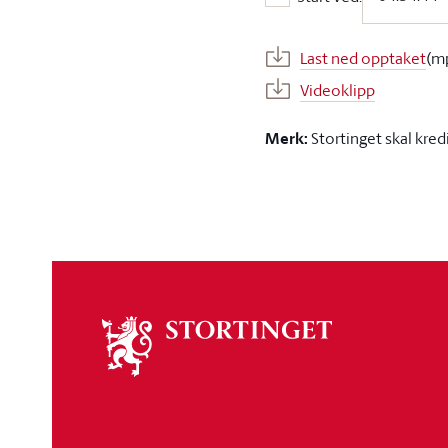
Start ved:
Last ned opptaket
(m
Videoklipp
Merk:
Stortinget skal kred
Om
stortinget