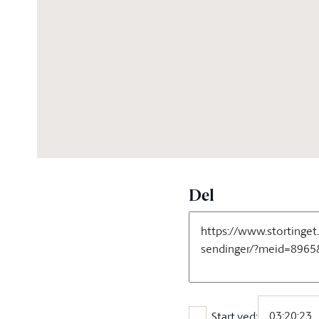
05:43:50
Del
Start ved: