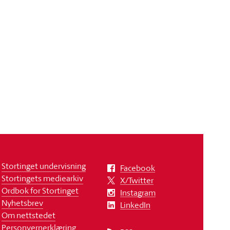
Stortinget undervisning
Facebook
Stortingets mediearkiv
X/Twitter
Ordbok for Stortinget
Instagram
Nyhetsbrev
LinkedIn
Om nettstedet
Personvernerklæring