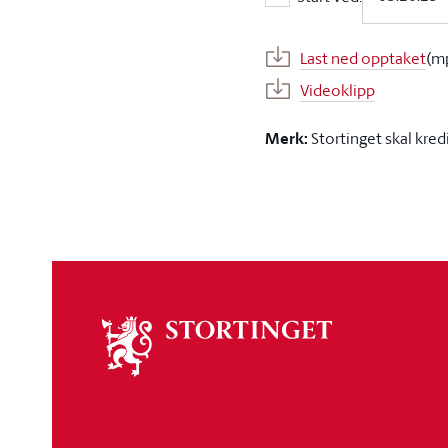
Start ved:
Last ned opptaket
(m
Videoklipp
Merk:
Stortinget skal kred
Om
stortinget