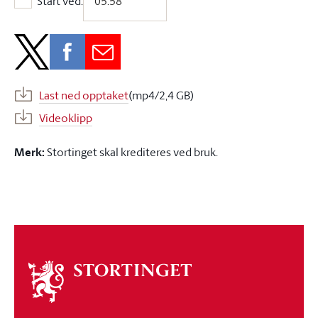
Start ved:
Start ved:
Last ned opptaket
(mp4/2,4 GB)
Videoklipp
Merk:
Stortinget skal krediteres ved bruk.
Om
stortinget