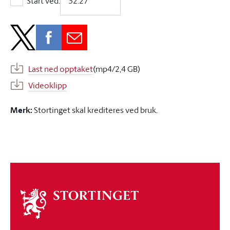
Start ved:
Start ved:
Last ned opptaket
(mp4/2,4 GB)
Videoklipp
Merk:
Stortinget skal krediteres ved bruk.
Om
stortinget