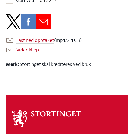
Start ved:
Start ved:
Last ned opptaket
(mp4/2,4 GB)
Videoklipp
Merk:
Stortinget skal krediteres ved bruk.
Om
stortinget