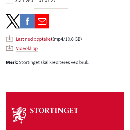
Start ved:
Start ved:
Last ned opptaket
(mp4/10,8 GB)
Videoklipp
Merk:
Stortinget skal krediteres ved bruk.
Om
stortinget