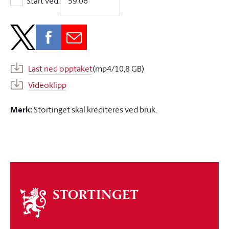
Start ved:
Start ved:
Last ned opptaket
(mp4/10,8 GB)
Videoklipp
Merk:
Stortinget skal krediteres ved bruk.
Om
stortinget