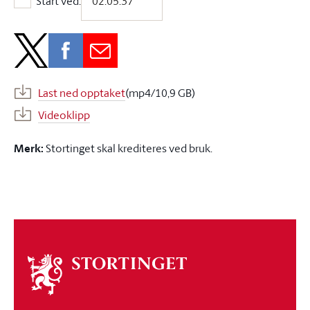
Start ved:
Start ved:
Last ned opptaket
(mp4/10,9 GB)
Videoklipp
Merk:
Stortinget skal krediteres ved bruk.
Om
stortinget