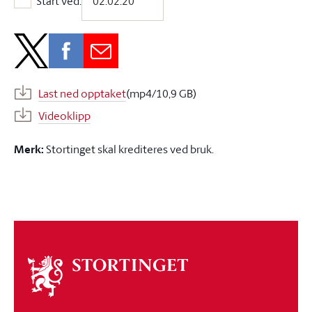
Start ved:
Start ved:
Last ned opptaket
(mp4/10,9 GB)
Videoklipp
Merk:
Stortinget skal krediteres ved bruk.
Om
stortinget