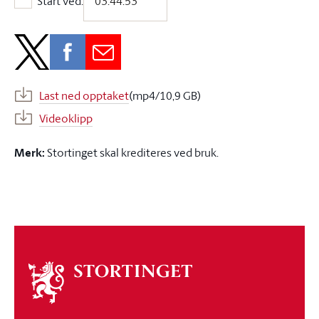
Start ved:
Start ved:
Last ned opptaket
(mp4/10,9 GB)
Videoklipp
Merk:
Stortinget skal krediteres ved bruk.
Om
stortinget