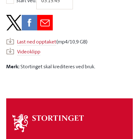
Start ved:
Start ved:
Last ned opptaket
(mp4/10,9 GB)
Videoklipp
Merk:
Stortinget skal krediteres ved bruk.
Om
stortinget