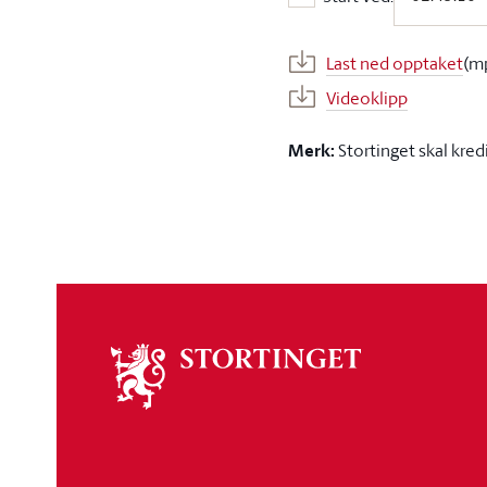
Start ved:
Last ned opptaket
(m
Videoklipp
Merk:
Stortinget skal kred
Om
stortinget