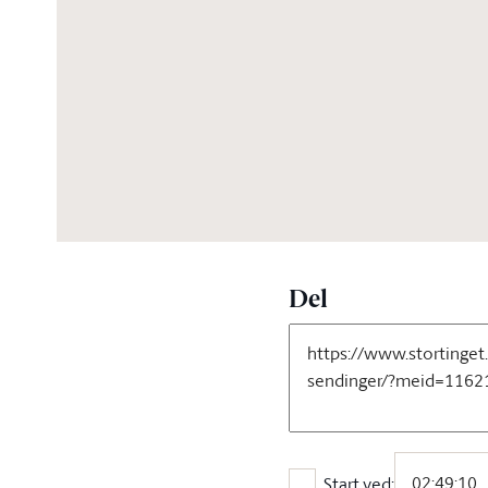
03:56:30
Del
Start ved: