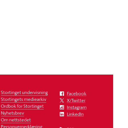
Stortinget undervisning
Facebook
Stortingets mediearkiv
X/Twitter
Ordbok for Stortinget
Instagram
Nyhetsbrev
LinkedIn
Om nettstedet
Personvernerklæring