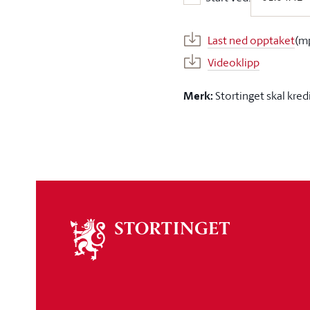
Start ved:
Last ned opptaket
(m
Videoklipp
Merk:
Stortinget skal kred
Om
stortinget