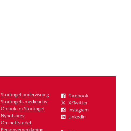
Stortinget undervisning
Facebook
Stortingets mediearkiv
X/Twitter
Ordbok for Stortinget
Instagram
Nyhetsbrev
LinkedIn
Om nettstedet
Personvernerklæring