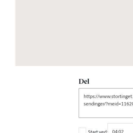
02:30:36
Del
Start ved: