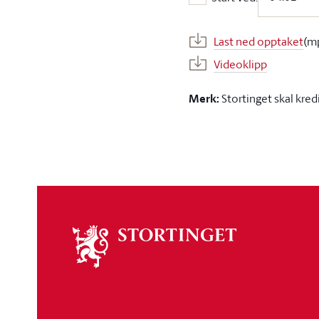
Start ved:
Last ned opptaket
(m
Videoklipp
Merk:
Stortinget skal kred
Om
stortinget