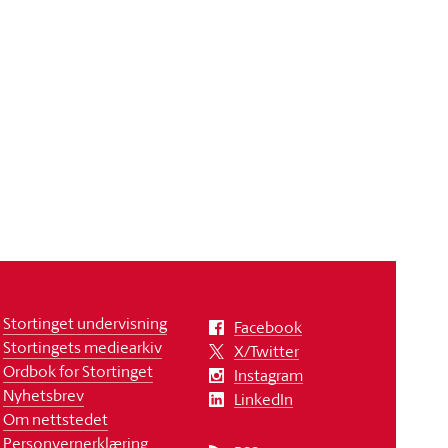
Stortinget undervisning
Facebook
Stortingets mediearkiv
X/Twitter
Ordbok for Stortinget
Instagram
Nyhetsbrev
LinkedIn
Om nettstedet
Personvernerklæring