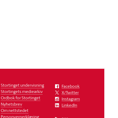
Stortinget undervisning
Facebook
Stortingets mediearkiv
X/Twitter
Ordbok for Stortinget
Instagram
Nyhetsbrev
LinkedIn
Om nettstedet
Personvernerklæring