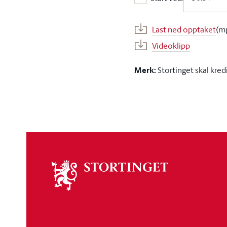
Start ved:
Last ned opptaket
(m
Videoklipp
Merk:
Stortinget skal kred
Om
stortinget