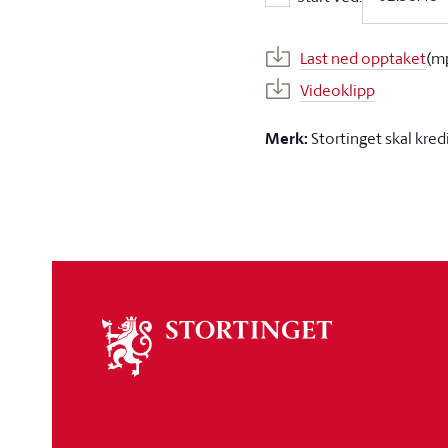
Start ved:
Last ned opptaket
(m
Videoklipp
Merk:
Stortinget skal kred
Om
stortinget