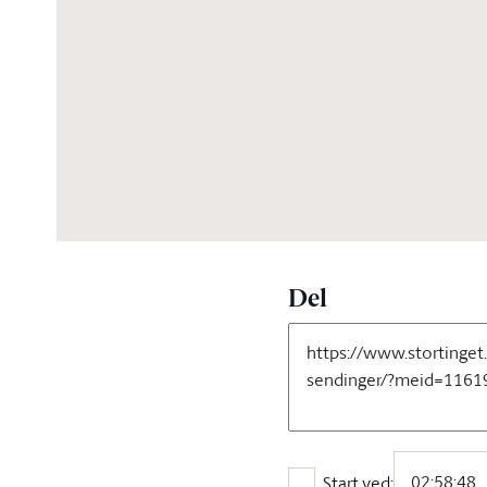
05:16:00
Del
Start ved: