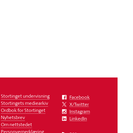
Stortinget undervisning
Facebook
Stortingets mediearkiv
X/Twitter
Ordbok for Stortinget
Instagram
Nyhetsbrev
LinkedIn
Om nettstedet
Personvernerklæring