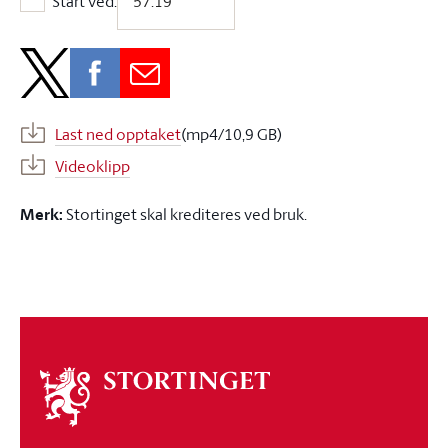
Start ved:
Start ved:
Last ned opptaket
(mp4/10,9 GB)
Videoklipp
Merk:
Stortinget skal krediteres ved bruk.
Om
stortinget