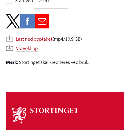
Start ved:
Start ved:
Last ned opptaket
(mp4/10,9 GB)
Videoklipp
Merk:
Stortinget skal krediteres ved bruk.
Om
stortinget