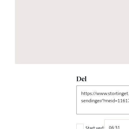
04:55:51
Del
Start ved: