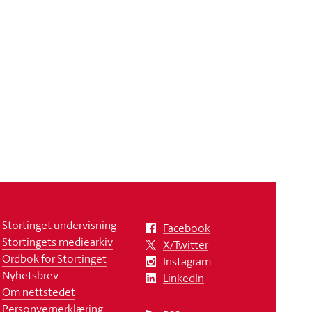
Stortinget undervisning
Facebook
Stortingets mediearkiv
X/Twitter
Ordbok for Stortinget
Instagram
Nyhetsbrev
LinkedIn
Om nettstedet
Personvernerklæring