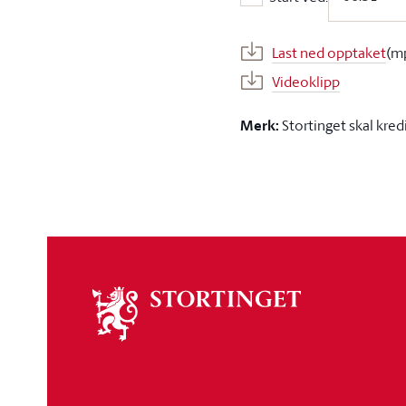
Start ved:
Last ned opptaket
(m
Videoklipp
Merk:
Stortinget skal kred
Om
stortinget