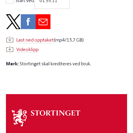
Start ved:
Start ved:
Last ned opptaket
(mp4/13,7 GB)
Videoklipp
Merk:
Stortinget skal krediteres ved bruk.
Om
stortinget