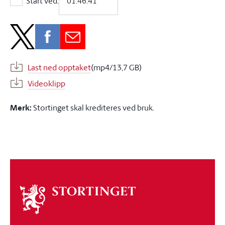
Start ved:
Start ved:
Last ned opptaket
(mp4/13,7 GB)
Videoklipp
Merk:
Stortinget skal krediteres ved bruk.
Om
stortinget