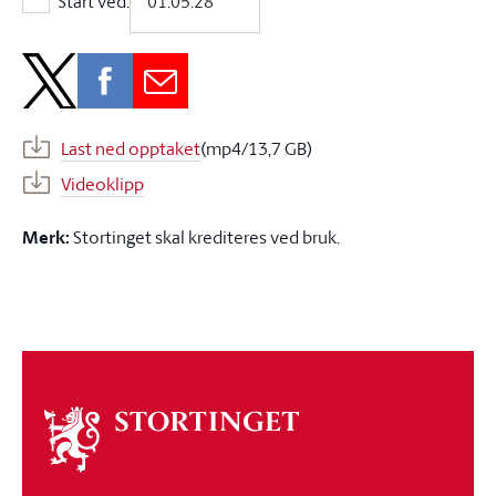
Start ved:
Start ved:
Last ned opptaket
(mp4/13,7 GB)
Videoklipp
Merk:
Stortinget skal krediteres ved bruk.
Om
stortinget