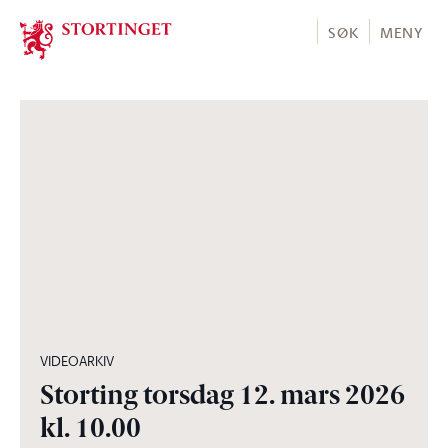
Stortinget.no
SØK
MENY
03:56:10
VIDEOARKIV
Storting torsdag 12. mars 2026
kl. 10.00