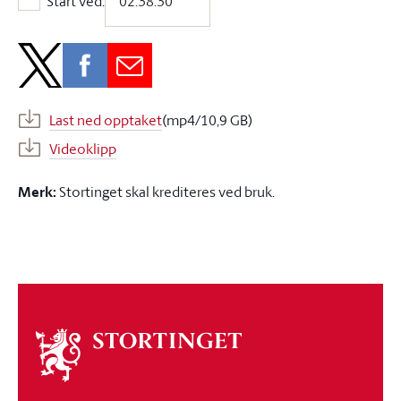
Start ved:
Start ved:
Last ned opptaket
(mp4/10,9 GB)
Videoklipp
Merk:
Stortinget skal krediteres ved bruk.
Om
stortinget