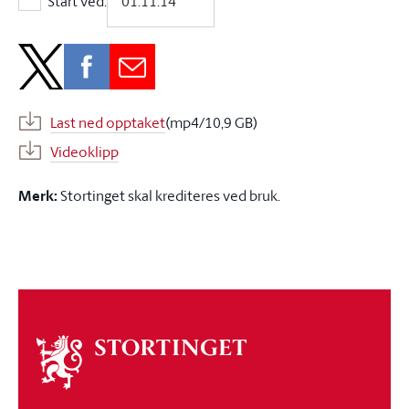
Start ved:
Start ved:
Last ned opptaket
(mp4/10,9 GB)
Videoklipp
Merk:
Stortinget skal krediteres ved bruk.
Om
stortinget