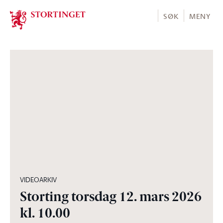
Stortinget.no
SØK
MENY
03:56:10
VIDEOARKIV
Storting torsdag 12. mars 2026
kl. 10.00