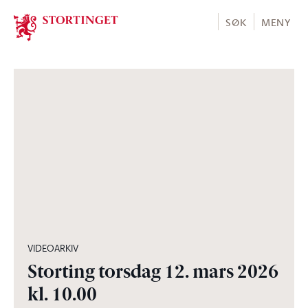
Stortinget.no
SØK
MENY
03:56:10
VIDEOARKIV
Storting torsdag 12. mars 2026
kl. 10.00