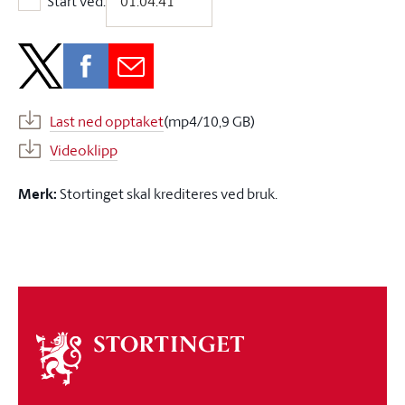
Start ved:
Start ved:
Last ned opptaket
(mp4/10,9 GB)
Videoklipp
Merk:
Stortinget skal krediteres ved bruk.
Om
stortinget