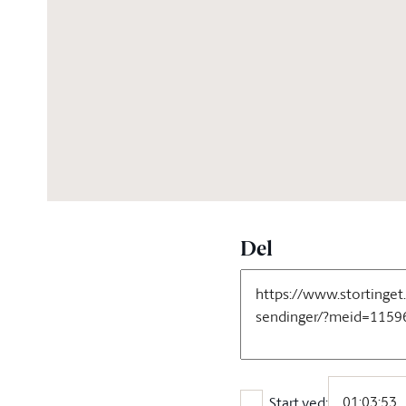
03:57:10
Del
Start ved: