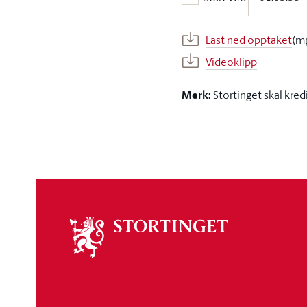
Start ved:
Last ned opptaket
(m
Videoklipp
Merk:
Stortinget skal kred
Om
stortinget