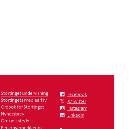
Stortinget undervisning
Facebook
Stortingets mediearkiv
X/Twitter
Ordbok for Stortinget
Instagram
Nyhetsbrev
LinkedIn
Om nettstedet
Personvernerklæring