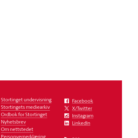
Stortinget undervisning
Facebook
Stortingets mediearkiv
X/Twitter
Ordbok for Stortinget
Instagram
Nyhetsbrev
LinkedIn
Om nettstedet
Personvernerklæring