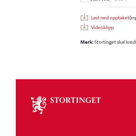
Start ved:
Last ned opptaket
(m
Videoklipp
Merk:
Stortinget skal kred
Om
stortinget