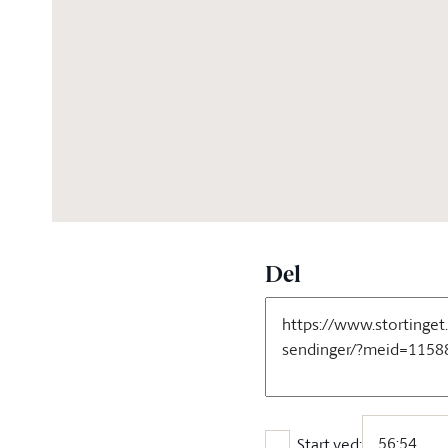
01:05:20
Del
Start ved: