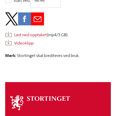
Start ved:
Start ved:
Last ned opptaket
(mp4/3 GB)
Videoklipp
Merk:
Stortinget skal krediteres ved bruk.
Om
stortinget