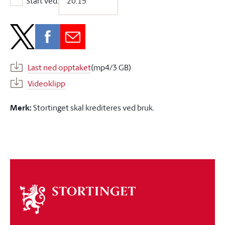
Start ved:
Start ved:
Last ned opptaket
(mp4/3 GB)
Videoklipp
Merk:
Stortinget skal krediteres ved bruk.
Om
stortinget