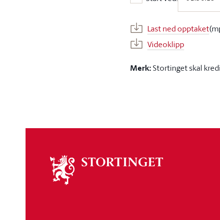
Start ved:
Last ned opptaket
(m
Videoklipp
Merk:
Stortinget skal kred
Om
stortinget