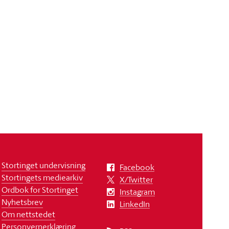
Stortinget undervisning
Facebook
Stortingets mediearkiv
X/Twitter
Ordbok for Stortinget
Instagram
Nyhetsbrev
LinkedIn
Om nettstedet
Personvernerklæring