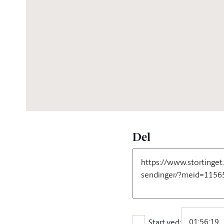
04:07:40
Del
Start ved: