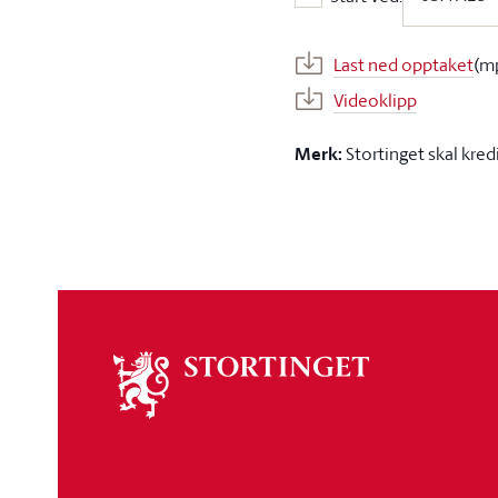
Start ved:
Last ned opptaket
(m
Videoklipp
Merk:
Stortinget skal kred
Om
stortinget