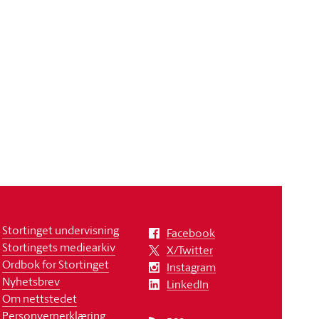
Stortinget undervisning
Facebook
Stortingets mediearkiv
X/Twitter
Ordbok for Stortinget
Instagram
Nyhetsbrev
LinkedIn
Om nettstedet
Personvernerklæring