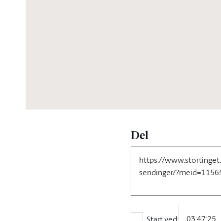
04:07:40
Del
Start ved: