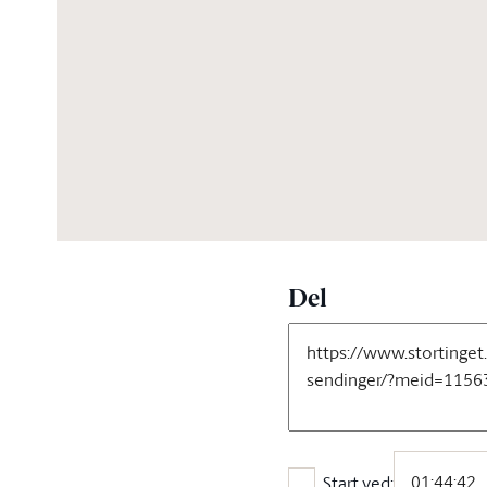
03:34:40
Del
Start ved: