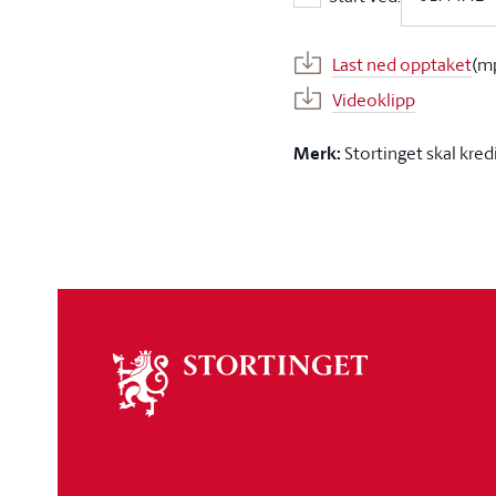
Start ved:
Last ned opptaket
(m
Videoklipp
Merk:
Stortinget skal kred
Om
stortinget