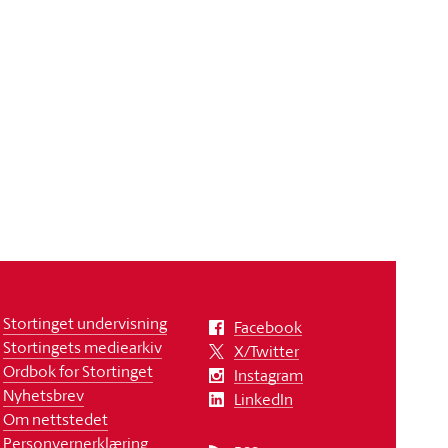
Stortinget undervisning
Facebook
Stortingets mediearkiv
X/Twitter
Ordbok for Stortinget
Instagram
Nyhetsbrev
LinkedIn
Om nettstedet
Personvernerklæring