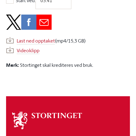
Start ved:
Start ved:
Last ned opptaket
(mp4/15,3 GB)
Videoklipp
Merk:
Stortinget skal krediteres ved bruk.
Om
stortinget