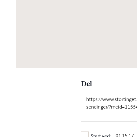
06:00:50
Del
Start ved: