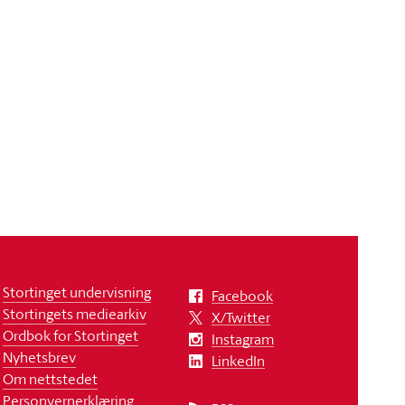
Stortinget undervisning
Facebook
Stortingets mediearkiv
X/Twitter
Ordbok for Stortinget
Instagram
Nyhetsbrev
LinkedIn
Om nettstedet
Personvernerklæring