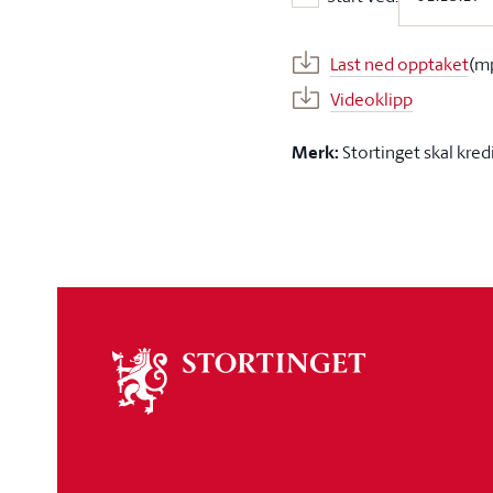
Start ved:
Last ned opptaket
(m
Videoklipp
Merk:
Stortinget skal kred
Om
stortinget