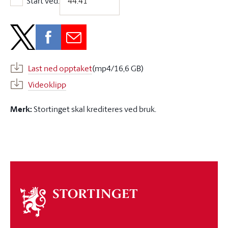
Start ved:
Start ved:
Last ned opptaket
(mp4/16,6 GB)
Videoklipp
Merk:
Stortinget skal krediteres ved bruk.
Om
stortinget