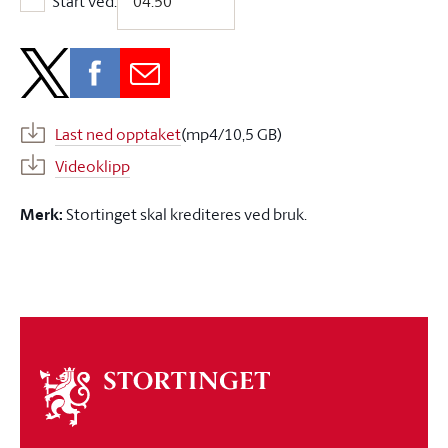
Start ved:
Start ved:
Last ned opptaket
(mp4/10,5 GB)
Videoklipp
Merk:
Stortinget skal krediteres ved bruk.
Om
stortinget