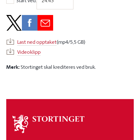
Start ved:
Start ved:
Last ned opptaket
(mp4/5,5 GB)
Videoklipp
Merk:
Stortinget skal krediteres ved bruk.
Om
stortinget