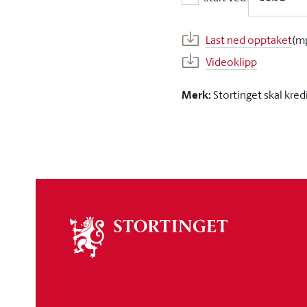
Start ved:
Last ned opptaket
(m
Videoklipp
Merk:
Stortinget skal kred
Om
stortinget