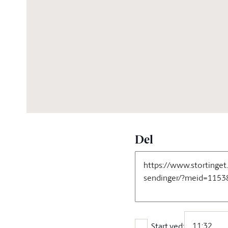
01:59:00
Del
Start ved: