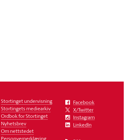
Stortinget undervisning
Facebook
Stortingets mediearkiv
X/Twitter
Ordbok for Stortinget
Instagram
Nyhetsbrev
LinkedIn
Om nettstedet
Personvernerklæring