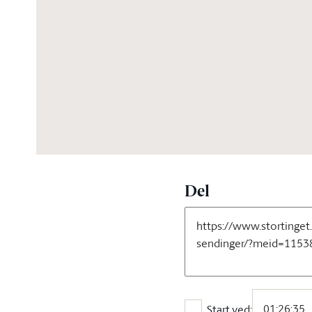
01:59:00
Del
Start ved: