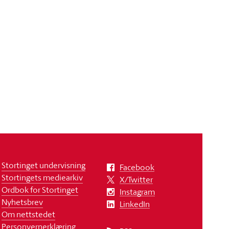
Stortinget undervisning
Facebook
Stortingets mediearkiv
X/Twitter
Ordbok for Stortinget
Instagram
Nyhetsbrev
LinkedIn
Om nettstedet
Personvernerklæring