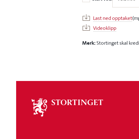
Start ved:
Last ned opptaket
(m
Videoklipp
Merk:
Stortinget skal kred
Om
stortinget