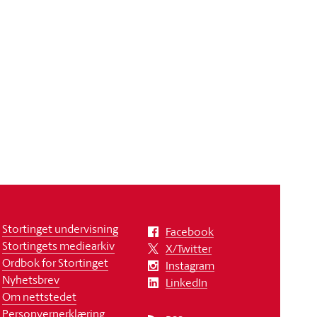
Stortinget undervisning
Facebook
Stortingets mediearkiv
X/Twitter
Ordbok for Stortinget
Instagram
Nyhetsbrev
LinkedIn
Om nettstedet
Personvernerklæring