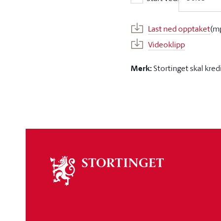
Start ved:
Last ned opptaket
(m
Videoklipp
Merk:
Stortinget skal kred
Om
stortinget