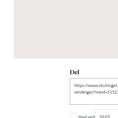
02:16:10
Del
Start ved: