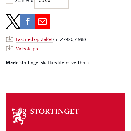
Start ved:
Start ved:
Last ned opptaket
(mp4/920,7 MB)
Videoklipp
Merk:
Stortinget skal krediteres ved bruk.
Om
stortinget